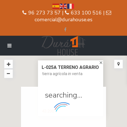
96 273 73 57 |
633 100 516 |
comercial@durahouse.es
L-025A TERRENO AGRARIO
tierra agrícola in venta
searching...
43.200 €