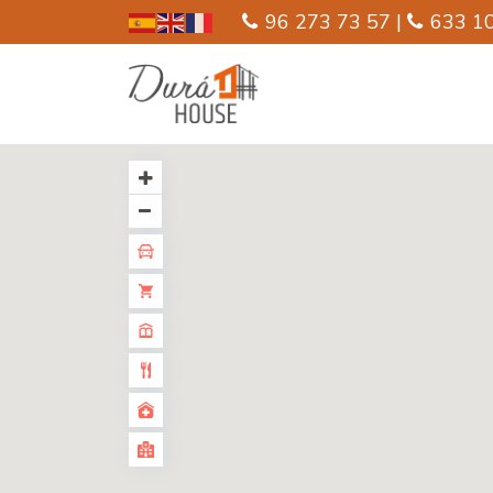
96 273 73 57 |
633 10