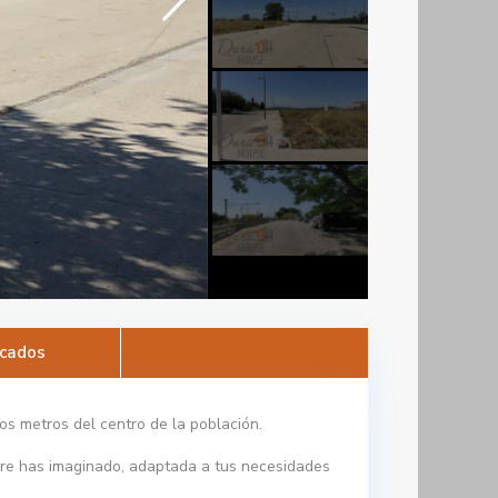
cados
s metros del centro de la población.
mpre has imaginado, adaptada a tus necesidades