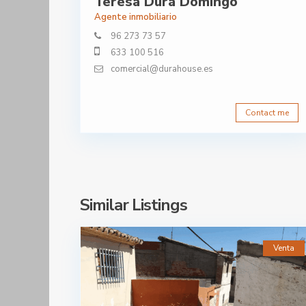
Teresa Durá Domingo
Agente inmobiliario
96 273 73 57
633 100 516
comercial@durahouse.es
Contact me
Similar Listings
Venta