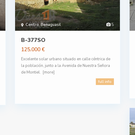
Centro
,
Benaguasil
5
B-377SO
125.000 €
Excelente solar urbano situado en calle céntrica de
la población, junto a la Avenida de Nuestra Señora
de Montiel.
[more]
full info