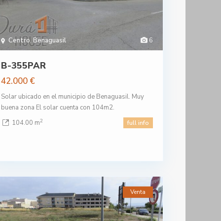
Centro
,
Benaguasil
6
B-355PAR
42.000 €
Solar ubicado en el municipio de Benaguasil. Muy
buena zona El solar cuenta con 104m2.
2
104.00 m
full info
Venta