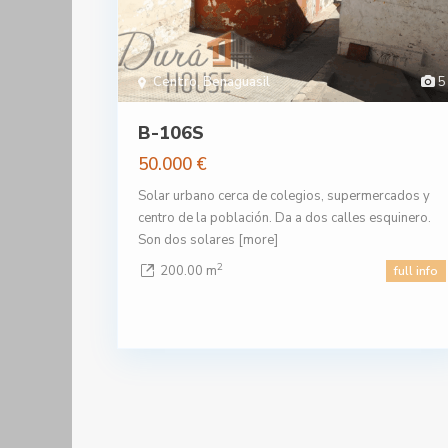
Centro
,
Benaguasil
5
B-106S
50.000 €
Solar urbano cerca de colegios, supermercados y
centro de la población. Da a dos calles esquinero.
Son dos solares
[more]
2
200.00 m
full info