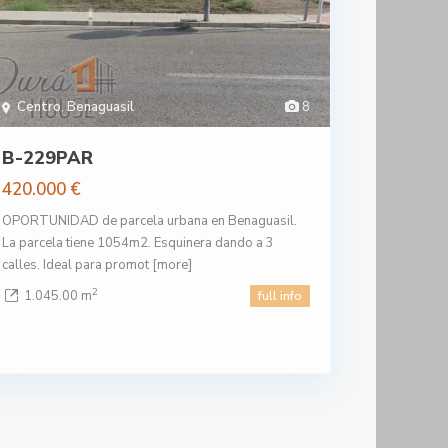
Centro
,
Benaguasil
8
B-229PAR
420.000 €
OPORTUNIDAD de parcela urbana en Benaguasil.
La parcela tiene 1054m2. Esquinera dando a 3
calles. Ideal para promot
[more]
2
1.045.00 m
full info