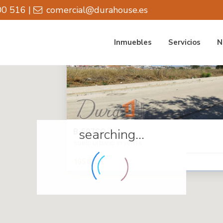
0 516 |
comercial@durahouse.es
Inmuebles
Servicios
N
searching...
B-507SO
suelo urbano in venta
135.000 €