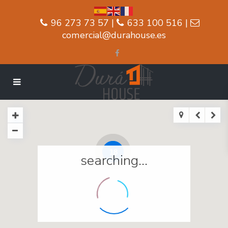
96 273 73 57 |
633 100 516 |
comercial@durahouse.es
18
searching...