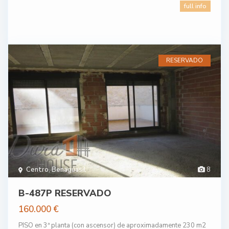
full info
RESERVADO
Centro
,
Benaguasil
8
B-487P RESERVADO
160.000 €
PISO en 3ª planta (con ascensor) de aproximadamente 230 m2