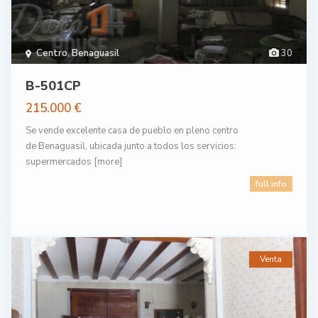
Centro
,
Benaguasil
30
B-501CP
215.000 €
Se vende excelente casa de pueblo en pleno centro
de Benaguasil, ubicada junto a todos los servicios:
supermercados
[more]
full info
Venta