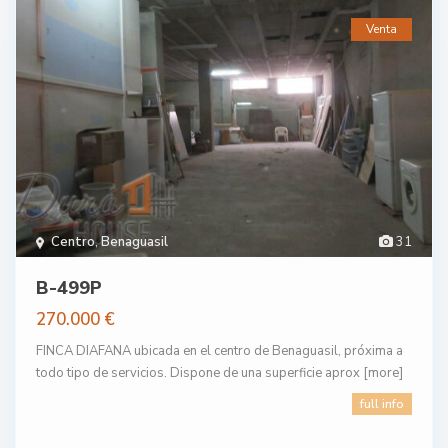
Venta
Centro
,
Benaguasil
31
B-499P
270.000 €
FINCA DIAFANA ubicada en el centro de Benaguasil, próxima a
todo tipo de servicios. Dispone de una superficie aprox
[more]
full info