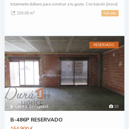
totalmente diáfano para construir a tu gusto. Con balcón
[more]
2
230.00 m
full info
RESERVADO
Centro
,
Benaguasil
10
B-486P RESERVADO
154.900 €