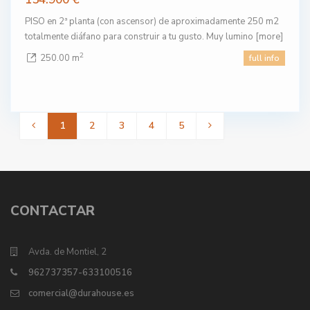
PISO en 2ª planta (con ascensor) de aproximadamente 250 m2
totalmente diáfano para construir a tu gusto. Muy lumino
[more]
2
250.00 m
full info
1
2
3
4
5
CONTACTAR
Avda. de Montiel, 2
962737357-633100516
comercial@durahouse.es