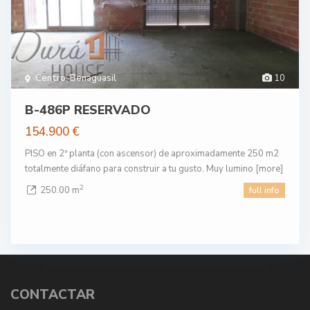
Centro
,
Benaguasil
10
B-486P RESERVADO
154.900 €
PISO en 2ª planta (con ascensor) de aproximadamente 250 m2
totalmente diáfano para construir a tu gusto. Muy lumino
[more]
2
250.00 m
full info
CONTACTAR