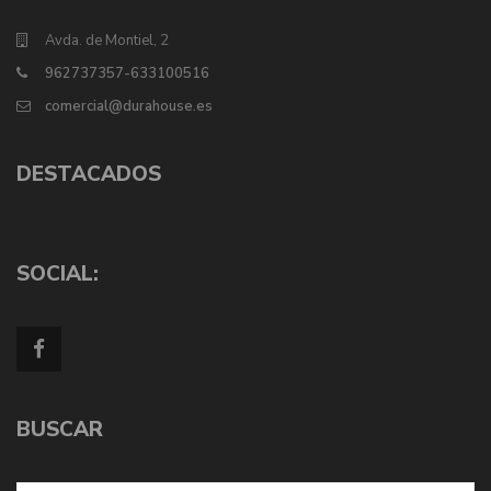
Avda. de Montiel, 2
962737357-633100516
comercial@durahouse.es
DESTACADOS
SOCIAL:
BUSCAR