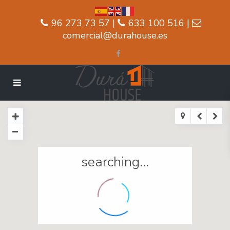
96 273 73 57 |
633 100 516 |
comercial@durahouse.es
searching...