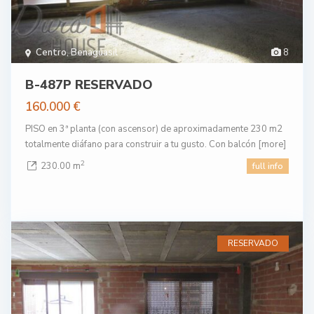
Centro
,
Benaguasil
8
B-487P RESERVADO
160.000 €
PISO en 3ª planta (con ascensor) de aproximadamente 230 m2
totalmente diáfano para construir a tu gusto. Con balcón
[more]
2
230.00 m
full info
RESERVADO