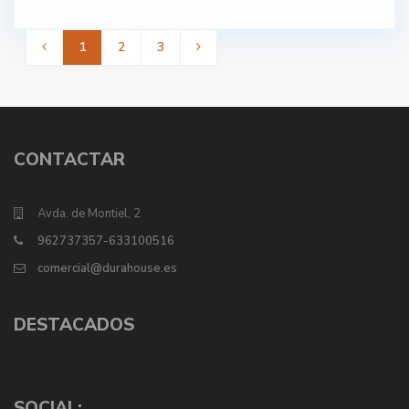
1
2
3
CONTACTAR
Avda. de Montiel, 2
962737357-633100516
comercial@durahouse.es
DESTACADOS
SOCIAL: