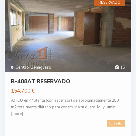
RESERVADO
Centro
,
Benaguasil
15
B-488AT RESERVADO
154.700 €
ATICO en 4ª planta (con ascensor) de aproximadamente 250
m2 totalmente diáfano para construir a tu gusto. Muy lumin
[more]
full info