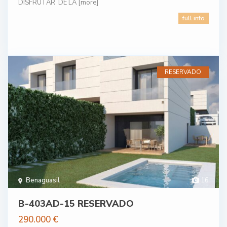
DISFRUTAR DE LA
[more]
full info
RESERVADO
Benaguasil
16
B-403AD-15 RESERVADO
290.000 €