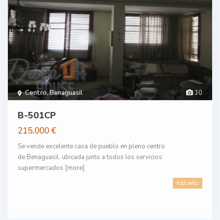
Centro
,
Benaguasil
30
B-501CP
215.000 €
Se vende excelente casa de pueblo en pleno centro
de Benaguasil, ubicada junto a todos los servicios:
supermercados
[more]
full info