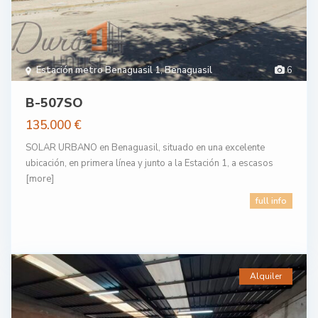
Estación metro Benaguasil 1
,
Benaguasil
6
B-507SO
135.000 €
SOLAR URBANO en Benaguasil, situado en una excelente
ubicación, en primera línea y junto a la Estación 1, a escasos
[more]
full info
Alquiler