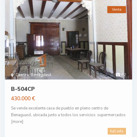
Venta
Centro
,
Benaguasil
62
B-504CP
430.000 €
Se vende excelente casa de pueblo en pleno centro de
Benaguasil, ubicada junto a todos los servicios: supermercados
[more]
full info