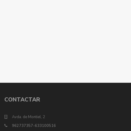
CONTACTAR
Avda. de Montiel, 2
962737357-633100516