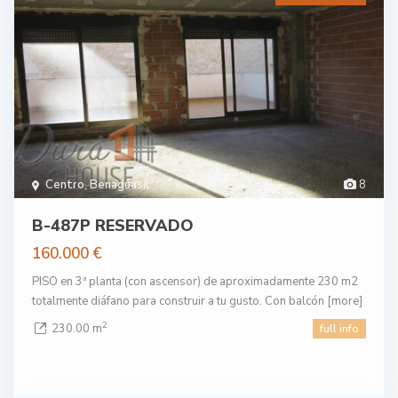
Centro
,
Benaguasil
8
B-487P RESERVADO
160.000 €
PISO en 3ª planta (con ascensor) de aproximadamente 230 m2
totalmente diáfano para construir a tu gusto. Con balcón
[more]
2
230.00 m
full info