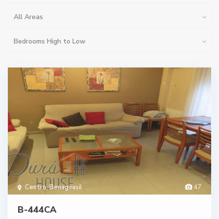
All Areas
Bedrooms High to Low
Centro
,
Benaguasil
47
B-444CA