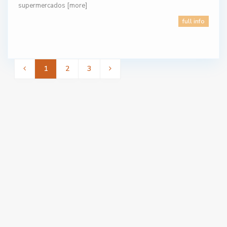
supermercados
[more]
full info
1
2
3