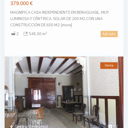
379.000 €
MAGNIFICA CASA INDEPENDIENTE EN BENAGUASIL, MUY
LUMINOSA Y CÉNTRICA. SOLAR DE 200 M2 CON UNA
CONSTRUCCIÓN DE 600 M2
[more]
2
2
545.00 m
full info
Venta
Centro
,
Benaguasil
62