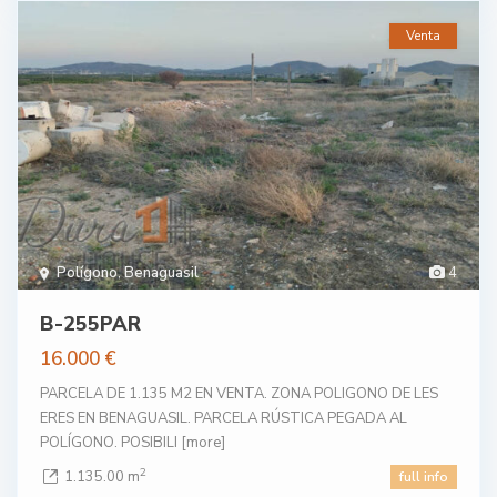
Venta
Polígono
,
Benaguasil
4
B-255PAR
16.000 €
PARCELA DE 1.135 M2 EN VENTA. ZONA POLIGONO DE LES
ERES EN BENAGUASIL. PARCELA RÚSTICA PEGADA AL
POLÍGONO. POSIBILI
[more]
2
1.135.00 m
full info