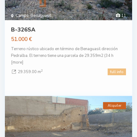
Campo
,
Benaguasil
11
B-326SA
51.000 €
Terreno rústico ubicado en término de Benaguasil dirección
Pedralba. El terreno tiene una parcela de 29.359m2 (34 h
[more]
2
29.359.00 m
full info
Alquiler