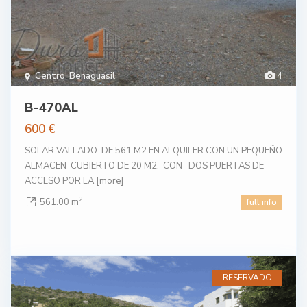
Centro
,
Benaguasil
4
B-470AL
600 €
SOLAR VALLADO DE 561 M2 EN ALQUILER CON UN PEQUEÑO
ALMACEN CUBIERTO DE 20 M2. CON DOS PUERTAS DE
ACCESO POR LA
[more]
2
561.00 m
full info
RESERVADO