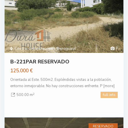
Centro
,
Urbanizaciones
,
Benaguasil
7
B-221PAR RESERVADO
125.000 €
Orientada al Este. 500m2. Espléndidas vistas a la población,
entorno inmejorable. No hay construcciones enfrente. P
[more]
2
500.00 m
full info
RESERVADO