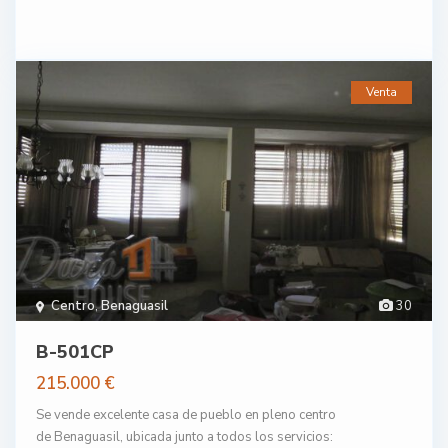
Venta
Centro
,
Benaguasil
30
B-501CP
215.000 €
Se vende excelente casa de pueblo en pleno centro
de Benaguasil, ubicada junto a todos los servicios: