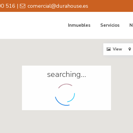
0 516 |
comercial@durahouse.es
Inmuebles
Servicios
N
View
searching...