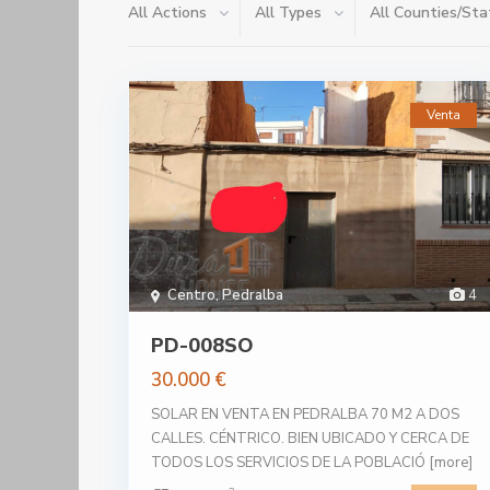
All Actions
All Types
All Counties/Sta
Venta
Centro
,
Pedralba
4
PD-008SO
30.000 €
SOLAR EN VENTA EN PEDRALBA 70 M2 A DOS
CALLES. CÉNTRICO. BIEN UBICADO Y CERCA DE
TODOS LOS SERVICIOS DE LA POBLACIÓ
[more]