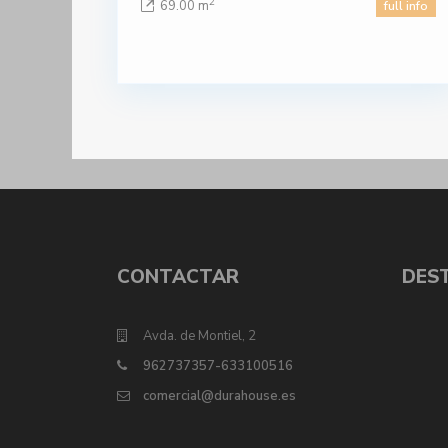
2
69.00 m
full info
CONTACTAR
DES
Avda. de Montiel, 2
962737357-633100516
comercial@durahouse.es