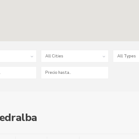
All Cities
All Types
Pedralba